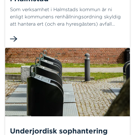
Som verksamhet i Halmstads kommun är ni
enligt kommunens renhållningsordning skyldig
att hantera ert (och era hyresgästers) avfall
korrekt. Vi på HEM erbjuder lösningar som
hjälper er att uppfylla dessa krav och samtidigt
bidra till en hållbar framtid.
Underjordisk sophantering