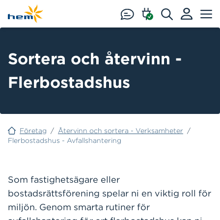
Hoppa till huvudinnehåll
Sortera och återvinn -
Flerbostadshus
Företag
/
Återvinn och sortera - Verksamheter
/
Flerbostadshus - Avfallshantering
Som fastighetsägare eller
bostadsrättsförening spelar ni en viktig roll för
miljön. Genom smarta rutiner för