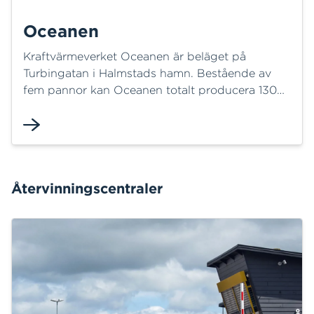
Oceanen
Kraftvärmeverket Oceanen är beläget på
Turbingatan i Halmstads hamn. Bestående av
fem pannor kan Oceanen totalt producera 130
MW fjärrvärme och 3,2 MW el. Här inleddes
fjärrvärmeproduktionen 1994 då tre
naturgaseldade pannorna togs i bruk. En fjärde
panna installerades år 2000. I denna valdes
träflis som bränsle för att öka andelen förnybara
Återvinningscentraler
bränslen i fjärrvärmenätet.