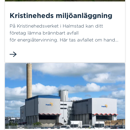
Kristineheds miljöanläggning
På Kristinehedsverket i Halmstad kan ditt
företag lämna brännbart avfall
för energiåtervinning. Här tas avfallet om hand
och blir till både värme och el. På den här sidan
hittar du viktig information om hur du hittar hit
och vad som gäller vid avlämning.