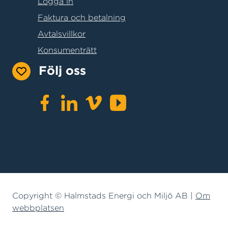
Logga in
Faktura och betalning
Avtalsvillkor
Konsumenträtt
Följ oss
Copyright © Halmstads Energi och Miljö AB |
Om
webbplatsen