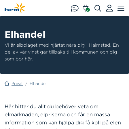
Hoppa till huvudinnehåll
Elhandel
Vi är elbolaget med hjärtat nära dig i Halmstad. En
del av vår vinst går tillbaka till kommunen och dig
som bor här.
Privat
/
Elhandel
Här hittar du allt du behöver veta om
elmarknaden, elpriserna och får en massa
information som kan hjälpa dig få koll på elen