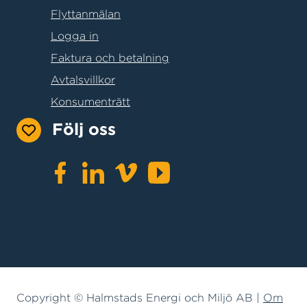
Flyttanmälan
Logga in
Faktura och betalning
Avtalsvillkor
Konsumenträtt
Följ oss
Copyright © Halmstads Energi och Miljö AB |
Om