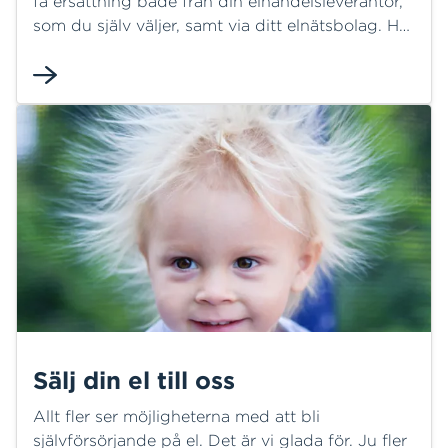
få ersättning både från din elhandelsleverantör,
som du själv väljer, samt via ditt elnätsbolag. Här
har vi samlat information för dig som bor inom
HEM:s elnätsområde och den ersättning du får
av oss när du producerar din egen el.
Sälj din el till oss
Allt fler ser möjligheterna med att bli
självförsörjande på el. Det är vi glada för. Ju fler