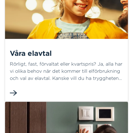
Våra elavtal
Rörligt, fast, förvaltat eller kvartspris? Ja, alla har
vi olika behov när det kommer till elförbrukning
och val av elavtal. Kanske vill du ha tryggheten
att veta i förväg vad du betalar för en kWh eller
har du råd att klara eventuella pristoppar som
elmarknaden kan bjuda på. Vi erbjuder flera
olika elavtal och hjälper dig gärna att hamna
rätt.