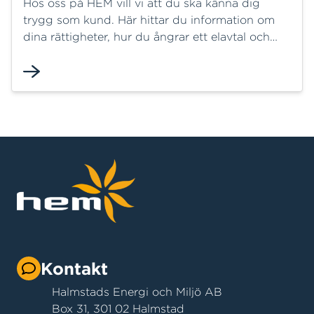
Hos oss på HEM vill vi att du ska känna dig
trygg som kund. Här hittar du information om
dina rättigheter, hur du ångrar ett elavtal och
vart du kan vända dig om du vill lämna ett
klagomål eller behöver opartisk rådgivning.
Kontakt
Halmstads Energi och Miljö AB
Box 31, 301 02 Halmstad