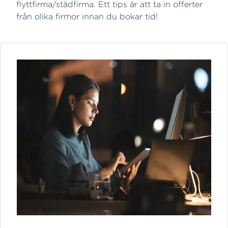
flyttfirma/städfirma. Ett tips är att ta in offerter
från olika firmor innan du bokar tid!