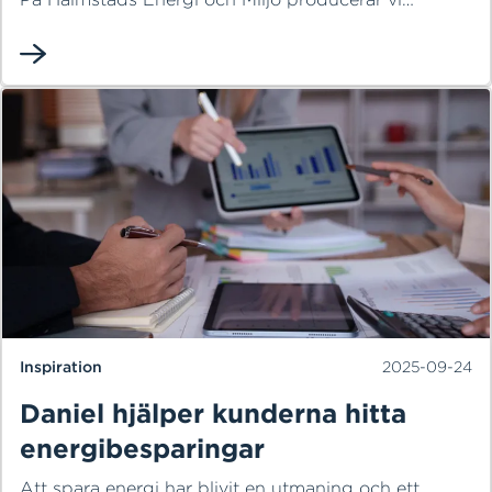
samtliga av dessa ute på vårt kraftvärmeverk på
Kristinehed. Ända sedan 1970-talet har vi värmt, och
lyst upp mängder av hem och fastigheter i
Halmstad.
Inspiration
2025-09-24
Daniel hjälper kunderna hitta
energibesparingar
Att spara energi har blivit en utmaning och ett