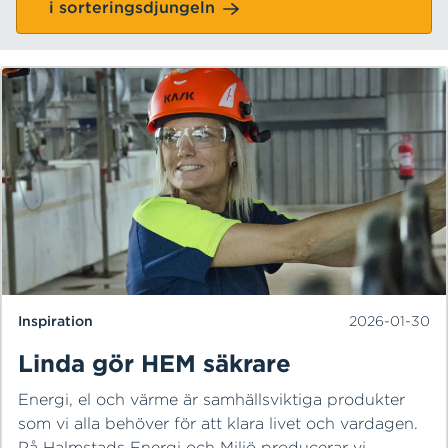
i sorteringsdjungeln
som kan räta ut frågetecknen och tipsa om smidiga
lösningar.
Inspiration
2026-01-30
Linda gör HEM säkrare
Energi, el och värme är samhällsviktiga produkter
som vi alla behöver för att klara livet och vardagen.
På Halmstads Energi och Miljö producerar vi