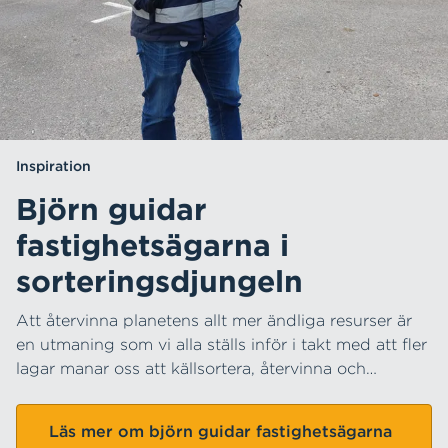
Inspiration
Björn guidar
fastighetsägarna i
sorteringsdjungeln
Att återvinna planetens allt mer ändliga resurser är
en utmaning som vi alla ställs inför i takt med att fler
lagar manar oss att källsortera, återvinna och
återbruka. Det är inte alltid lätt att göra rätt och
ibland behövs lite hjälp på vägen. Tur då att HEM har
Läs mer om björn guidar fastighetsägarna
avfallsrådgivare Björn Bengtsson och hans kollegor