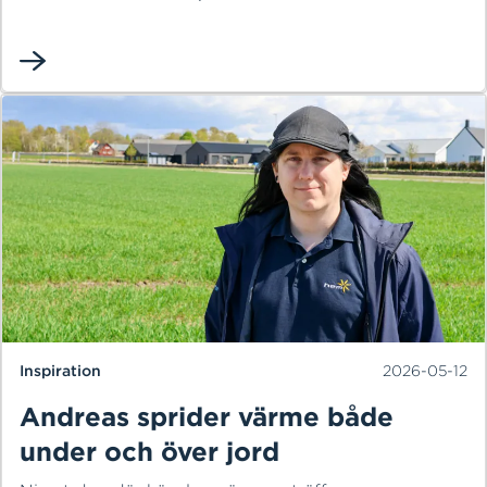
flyttlasset hamnade just här var ingen slump.
Genom släkten hade han tillbringat många somrar i
staden och med tiden blev Halmstad den självklara
platsen att bygga både karriär och familjeliv på.
Inspiration
2026-05-12
Andreas sprider värme både
under och över jord