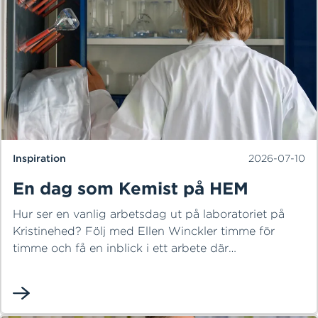
Inspiration
2026-07-10
En dag som Kemist på HEM
Hur ser en vanlig arbetsdag ut på laboratoriet på
Kristinehed? Följ med Ellen Winckler timme för
timme och få en inblick i ett arbete där
noggrannhet, nyfikenhet och avancerade analyser är
en självklar del av vardagen. Från provtagning ute i
anläggningen till analyser på labbet och utvärdering
tillsammans med processingenjörerna – varje