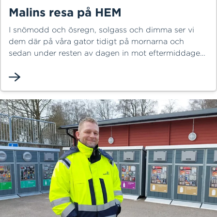
Malins resa på HEM
I snömodd och ösregn, solgass och dimma ser vi
dem där på våra gator tidigt på mornarna och
sedan under resten av dagen in mot eftermiddagen.
Våra chaufförer på HEM är en del av stadsbilden
med sina fordon och uppdraget att hålla Halmstad
rent. En av dessa kollegor är Malin Ämtenmyr som
sedan 2022 rattar fordon och drar soptunnor runt
om i kommunen.