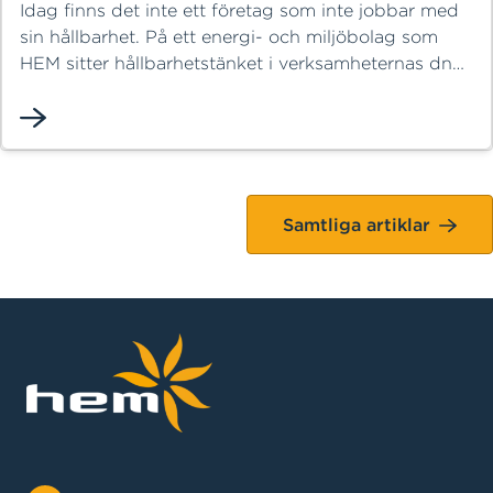
Idag finns det inte ett företag som inte jobbar med
sin hållbarhet. På ett energi- och miljöbolag som
HEM sitter hållbarhetstänket i verksamheternas dna,
men allt kan alltid bli bättre. Nu blir det Carl
Lagerblads uppdrag, som ny hållbarhetsansvarig,
att se till att HEM inte bara sköter sig utan går i
täten för det arbetet.
Samtliga artiklar