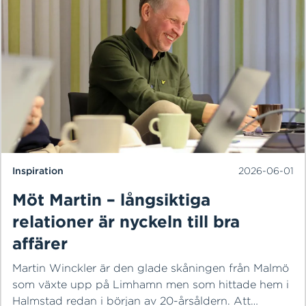
moment bidrar till att säkerställa att våra processer
fungerar som de ska och att vi uppfyller högt ställda
kvalitets- och miljökrav.
Inspiration
2026-06-01
Möt Martin – långsiktiga
relationer är nyckeln till bra
affärer
Martin Winckler är den glade skåningen från Malmö
som växte upp på Limhamn men som hittade hem i
Halmstad redan i början av 20-årsåldern. Att