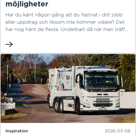
möjligheter
Har du känt någon gång att du fastnat i ditt jobb
eller uppdrag och liksom inte kommer vidare? Det
har nog hänt de flesta. Underbart då när man träffar
någon som vår kollega och drifttekniker på HEM:sd
optiska sorteringsanläggning Emre Öcalan. Han är
ett strålande exempel på att man kan göra det man
vill om man bara har vilja och inte ger sig.
Inspiration
2026-03-06