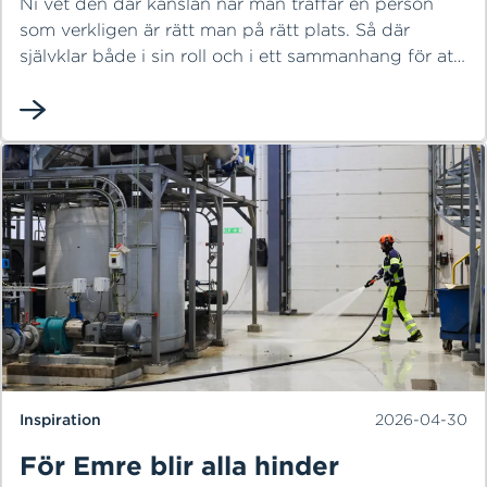
Ni vet den där känslan när man träffar en person
som verkligen är rätt man på rätt plats. Så där
självklar både i sin roll och i ett sammanhang för att
han bara älskar det han gör, är väldigt bra på det
och vill sprida det till fler. En sådan person är
Andreas Schild ,36 år, projektör för fjärrvärme och
fjärrkyla på HEM. På dagarna sprider han värme till
våra kunder genom sitt arbete med att utveckla vår
fjärrvärme och på fritiden sprider han värme till
kollegor och vänner genom sin glada personlighet.
Inspiration
2026-04-30
För Emre blir alla hinder