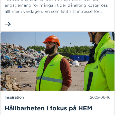
engagemang för många i tider då allting kostar oss
allt mer i vardagen. En som låtit sitt intresse för
energibesparingar bli ett yrkesuppdrag är Daniel
Linnér, teknisk projektledare på HEM. Nu hjälper han
kunder som vill byta fjärrvärmecentraler i samband
med att deras fjärrvärmeledningar moderniseras på
Kärrhöksvägen i Fyllinge.
Inspiration
2025-06-16
Hållbarheten i fokus på HEM