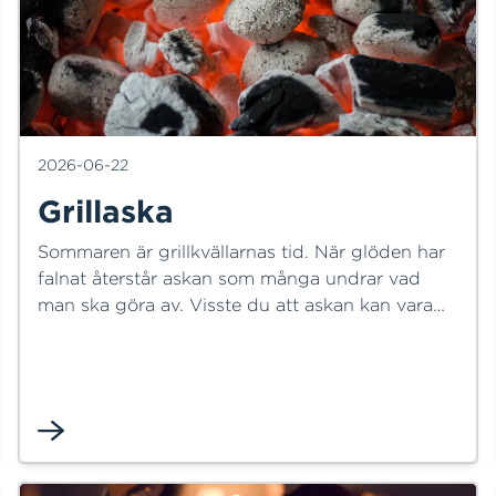
2026-06-22
Grillaska
Sommaren är grillkvällarnas tid. När glöden har
falnat återstår askan som många undrar vad
man ska göra av. Visste du att askan kan vara
både en resurs och en risk beroende på hur den
hanteras? Här kommer lite tips på hur du bäst
hanterar och använder askan i sommar.