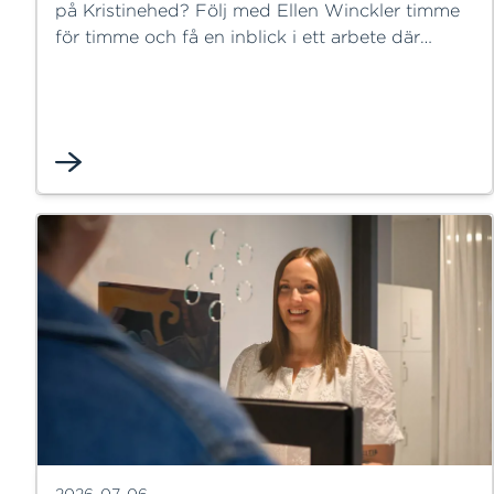
på Kristinehed? Följ med Ellen Winckler timme
för timme och få en inblick i ett arbete där
noggrannhet, nyfikenhet och avancerade
analyser är en självklar del av vardagen. Från
provtagning ute i anläggningen till analyser på
labbet och utvärdering tillsammans med
processingenjörerna – varje moment bidrar till
att säkerställa att våra processer fungerar som
de ska och att vi uppfyller högt ställda kvalitets-
och miljökrav.
2026-07-06