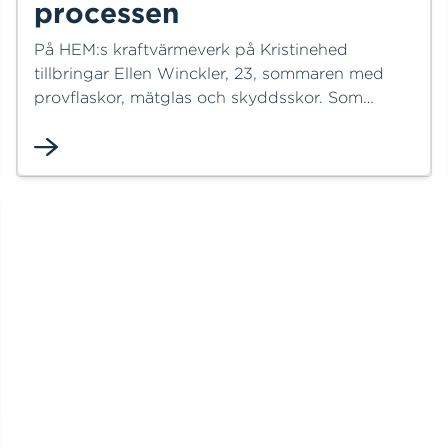
processen
På HEM:s kraftvärmeverk på Kristinehed
tillbringar Ellen Winckler, 23, sommaren med
provflaskor, mätglas och skyddsskor. Som
laboratorievikarie samlar hon in prover från
anläggningens olika delar och analyserar
vattenprover som är viktiga för att
verksamheten ska fungera som den ska.