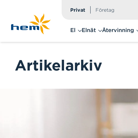
Privat
Företag
Hoppa till huvudinnehåll
El
Elnät
Återvinning
Artikelarkiv