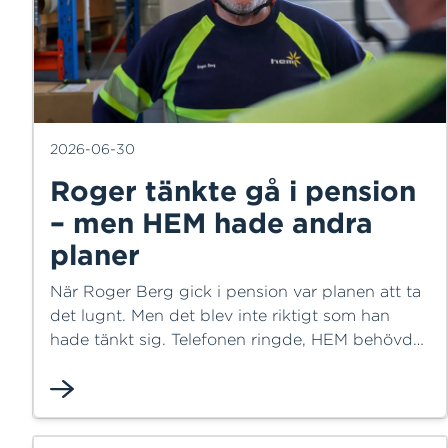
2026-06-30
Roger tänkte gå i pension
– men HEM hade andra
planer
När Roger Berg gick i pension var planen att ta
det lugnt. Men det blev inte riktigt som han
hade tänkt sig. Telefonen ringde, HEM behövde
hans hjälp – och resten är, som man säger,
historia. Idag, 73 år ung, är Roger fortfarande en
uppskattad kollega på Kristinehed.