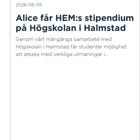
2026-06-05
Alice får HEM:s stipendium
på Högskolan i Halmstad
Genom vårt mångåriga samarbete med
Högskolan i Halmstad får studenter möjlighet
att arbeta med verkliga utmaningar i
energibranschen. I samband med årets UTEXPO
tilldelades Alice Andersson HEM stipendium för
bästa examensarbete inom programmet
Ingenjör i Hållbar energi.