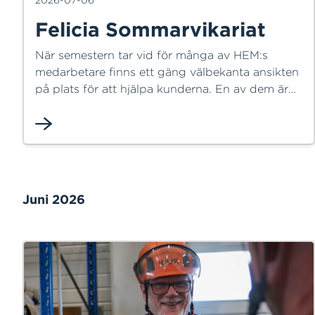
Felicia Sommarvikariat
När semestern tar vid för många av HEM:s
medarbetare finns ett gäng välbekanta ansikten
på plats för att hjälpa kunderna. En av dem är
Felicia Engerfalk, som ännu en sommar
återvänder till kundservice – en arbetsplats hon
både trivs på och känner utan och innan.
Juni 2026