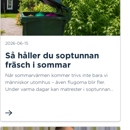
2026-06-15
Så håller du soptunnan
fräsch i sommar
När sommarvärmen kommer trivs inte bara vi
människor utomhus – även flugorna blir fler.
Under varma dagar kan matrester i soptunnan
locka till sig flugor som lägger ägg. På bara
några dagar kan äggen utvecklas till larver,
särskilt om temperaturen är hög.