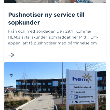
Pushnotiser ny service till
sopkunder
Från och med söndagen den 29/11 kommer
HEM:s avfallskunder, som laddat ner Mitt HEM-
appen, att få pushnotiser med påminnelse om
att ställa ut soptunnan för tömning. Daniel
Gustafsson, lösningsarkitekt på HEM:s IT-
avdelning, är jätteglad för den nya servicen som
han tror att kunderna kommer få nytta av direkt.