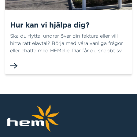
Hur kan vi hjälpa dig?
Ska du flytta, undrar över din faktura eller vill
hitta rätt elavtal? Börja med våra vanliga frågor
eller chatta med HEMelie. Där får du snabbt svar
på många frågor och kan ofta lösa ditt ärende
direkt. Behöver du mer hjälp finns vi här för dig.