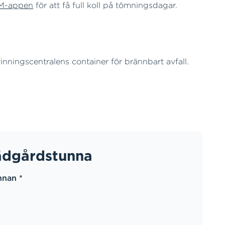
EM-appen
för att få full koll på tömningsdagar.
inningscentralens container för brännbart avfall.
rädgårdstunna
nnan *