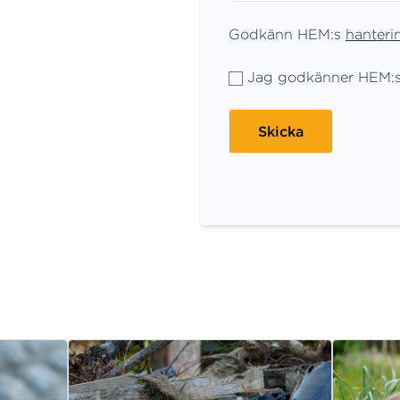
Godkänn HEM:s
han
teri
Jag godkänner HEM:s 
Skicka