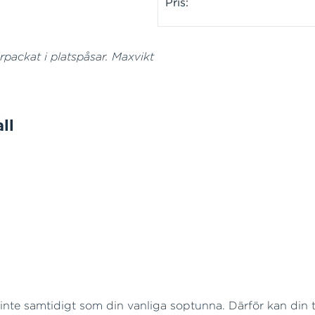
Pris:
örpackat i platspåsar. Maxvikt
ll
å inte samtidigt som din vanliga soptunna. Därför kan din