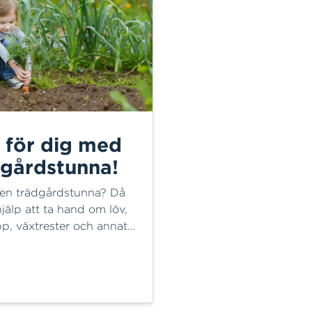
 för dig med
dgårdstunna!
 en trädgårdstunna? Då
hjälp att ta hand om löv,
pp, växtrester och annat
dsavfall direkt vid
nsen. Här hittar du
tion om vad som får
i tunnan, vad som
r lämnas någon