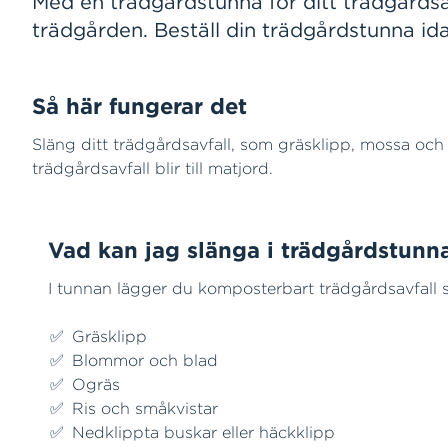
Med en trädgårdstunna för ditt trädgårdsav
trädgården. Beställ din trädgårdstunna id
Så här fungerar det
Släng ditt trädgårdsavfall, som gräsklipp, mossa och
trädgårdsavfall blir till matjord.
Vad kan jag slänga i trädgårdstun
I tunnan lägger du komposterbart trädgårdsavfall 
Gräsklipp
Blommor och blad
Ogräs
Ris och småkvistar
Nedklippta buskar eller häckklipp