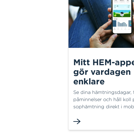
Mitt HEM-app
gör vardagen
enklare
Se dina hämtningsdagar, 
påminnelser och håll koll 
sophämtning direkt i mobi
Dessutom kan du följa oc
din energianvändning på 
enkelt sätt.