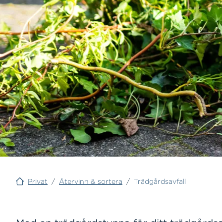
Privat
/
Återvinn & sortera
/
Trädgårdsavfall