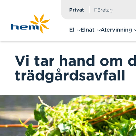
Privat
Företag
Hoppa till huvudinnehåll
El
Elnät
Återvinning
Vi tar hand om d
trädgårdsavfall