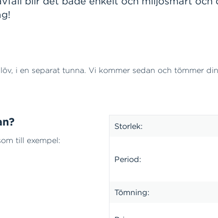
fall blir det både enkelt och miljösmart och d
ag!
 löv, i en separat tunna. Vi kommer sedan och tömmer din 
nan?
Storlek:
som till exempel:
Period:
Tömning: