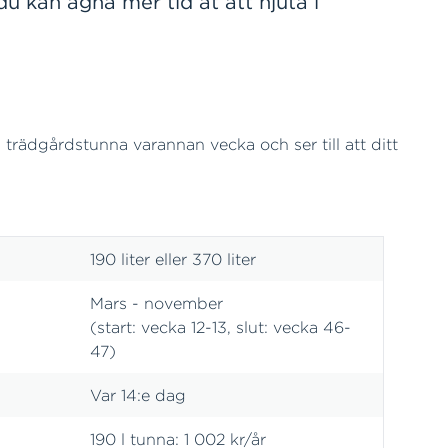
u kan ägna mer tid åt att njuta i
trädgårdstunna varannan vecka och ser till att ditt
190 liter eller 370 liter
Mars - november
(start: vecka 12-13, slut: vecka 46-
47)
Var 14:e dag
190 l tunna: 1 002 kr/år