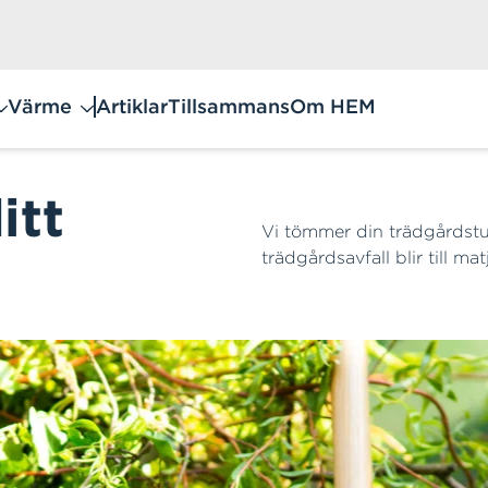
Värme
Artiklar
Tillsammans
Om HEM
itt
Vi tömmer din trädgårdstun
trädgårdsavfall blir till mat