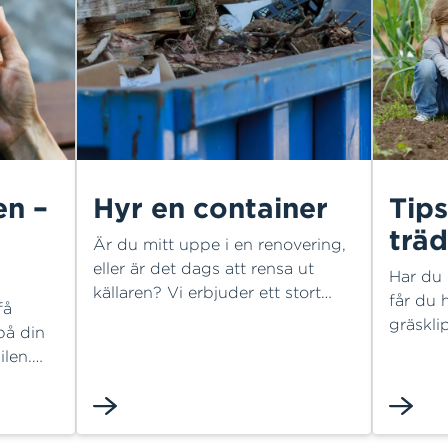
en –
Hyr en container
Tips
trä
Är du mitt uppe i en renovering,
eller är det dags att rensa ut
Har du
källaren? Vi erbjuder ett stort
får du 
få
utbud av containrar som du kan
gräskli
på din
hyra av oss. Kontakta oss så
trädgår
len.
hjälper vi dig att välja rätt typ av
tomtgrä
h styra
container!
informa
ett
läggas 
behöve