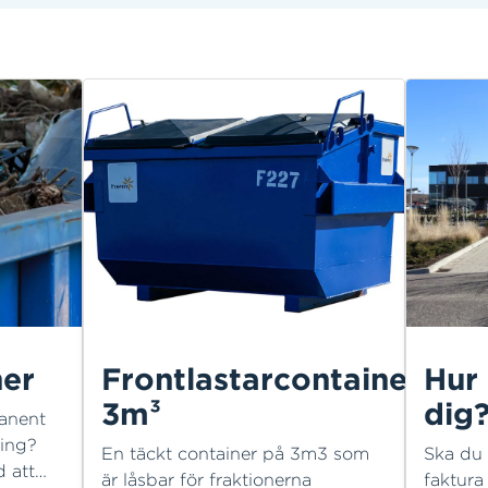
ner
Frontlastarcontainer
Hur 
3m³
dig
anent
ning?
En täckt container på 3m3 som
Ska du 
 att
är låsbar för fraktionerna
faktura 