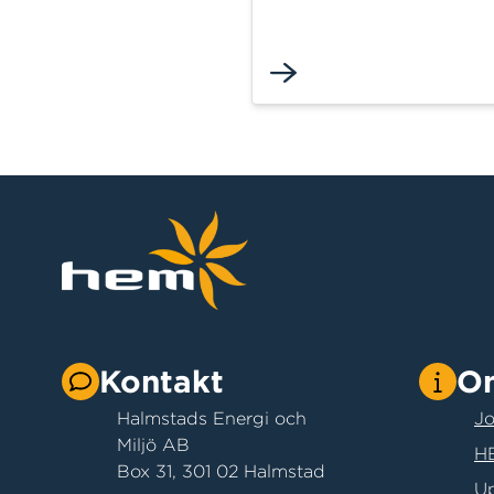
renovera? Vi erbjuder ett 
utbud av containrar som 
hyra av oss. Kontakta oss
hjälper vi dig att välja rät
container!
Kontakt
O
Halmstads Energi och
Jo
Miljö AB
HE
Box 31, 301 02 Halmstad
Up