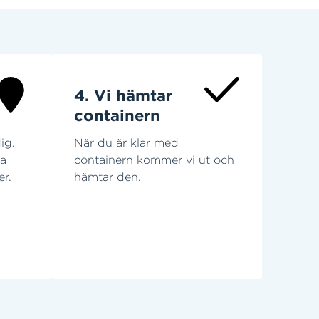
4. Vi hämtar
containern
ig.
När du är klar med
ra
containern kommer vi ut och
er.
hämtar den.