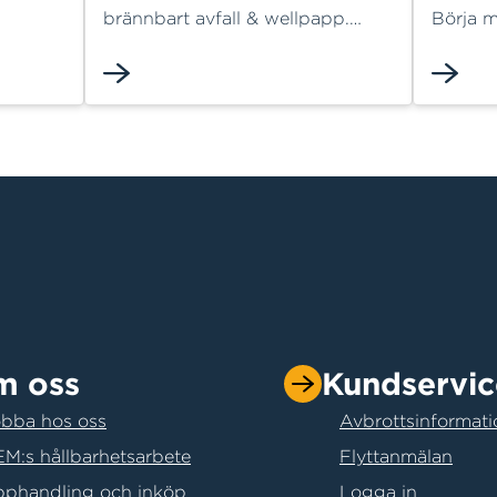
stort
brännbart avfall & wellpapp.
Börja m
du kan
Frontlastarcontainern är en
eller c
 så
praktisk container som töms och
du sna
t typ av
vägs på plats direkt i bilen. Det
och kan
gör den både effektiv och
direkt.
miljövänlig och betyder att ni
finns vi
alltid har tillgång till containern.
m oss
Kundservic
bba hos oss
Avbrottsinformati
M:s hållbarhetsarbete
Flyttanmälan
phandling och inköp
Logga in