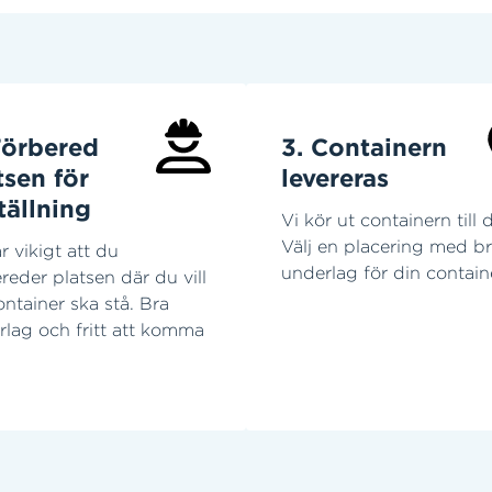
Förbered
3. Containern
tsen för
levereras
tällning
Vi kör ut containern till d
Välj en placering med b
r vikigt att du
underlag för din contain
reder platsen där du vill
ontainer ska stå. Bra
rlag och fritt att komma