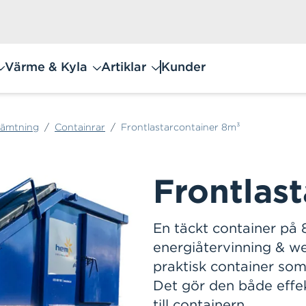
Värme & Kyla
Artiklar
Kunder
ämtning
/
Containrar
/
Frontlastarcontainer 8m³
Frontlas
En täckt container på 
energiåtervinning & we
praktisk container som 
Det gör den både effekt
till containern.