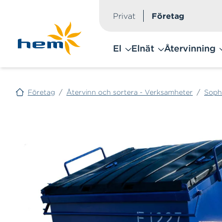
Privat
Företag
Hoppa till huvudinnehåll
El
Elnät
Återvinning
Företag
/
Återvinn och sortera - Verksamheter
/
Soph