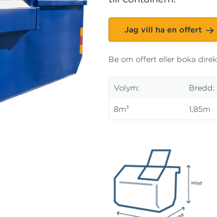
Jag vill ha en offert
Be om offert eller boka dir
Volym:
Bredd:
8m³
1,85m