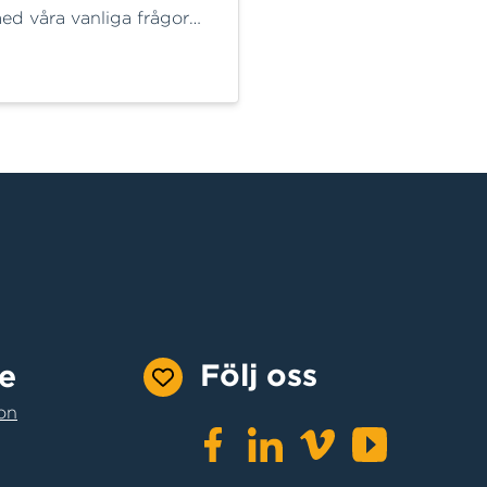
ed våra vanliga frågor
hatta med HEMelie. Där får
bbt svar på många frågor
 ofta lösa ditt ärende
 Behöver du mer hjälp
 här för dig.
Följ oss
e
on