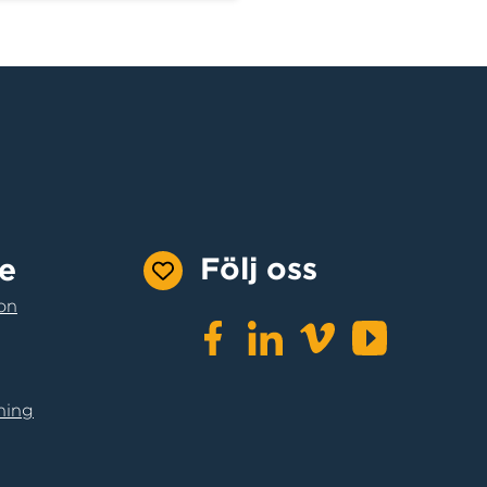
Följ oss
e
on
ning