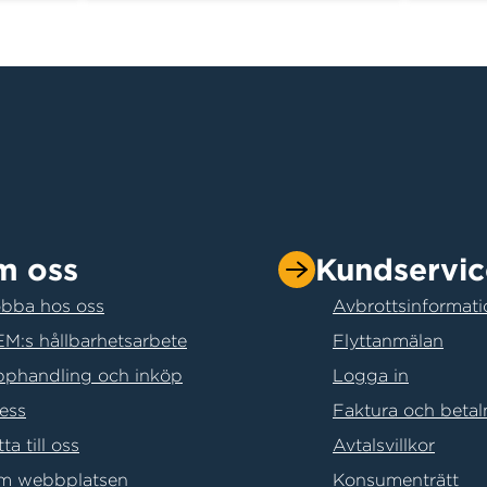
m oss
Kundservic
bba hos oss
Avbrottsinformati
M:s hållbarhetsarbete
Flyttanmälan
phandling och inköp
Logga in
ess
Faktura och betal
tta till oss
Avtalsvillkor
m webbplatsen
Konsumenträtt