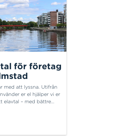
tal för företag
almstad
ar med att lyssna. Utifrån
nvänder er el hjälper vi er
tt elavtal – med bättre
l över kostnaderna och en
artner nära er. Se våra