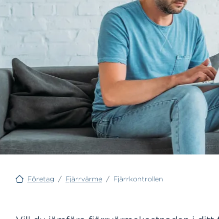
Företag
/
Fjärrvärme
/
Fjärrkontrollen