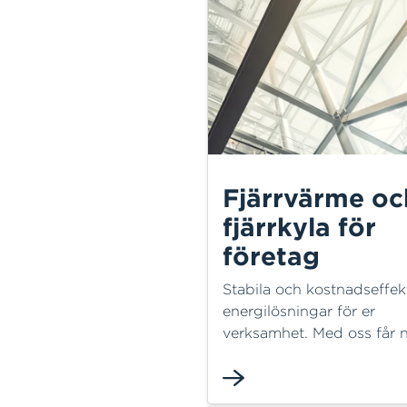
Fjärrvärme oc
fjärrkyla för
företag
Stabila och kostnadseffek
energilösningar för er
verksamhet. Med oss får n
lokal partner som hjälper e
optimera energianvändni
minska kostnader och sk