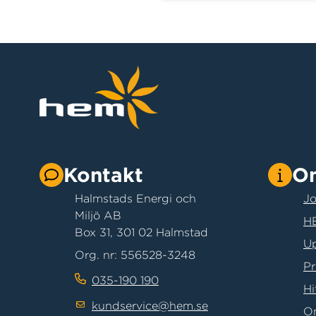
långsiktiga lösningar.
Kontakt
O
Halmstads Energi och
Jo
Miljö AB
HE
Box 31, 301 02 Halmstad
Up
Org. nr: 556528-3248
Pr
035-190 190
Hi
kundservice@hem.se
O