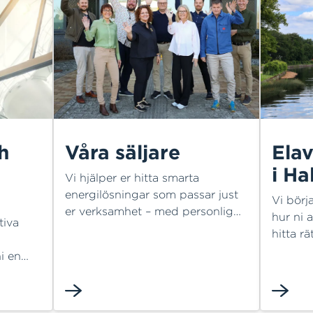
h
Våra säljare
Elav
i H
Vi hjälper er hitta smarta
energilösningar som passar just
Vi börj
er verksamhet – med personlig
hur ni a
tiva
service och lokal närvaro.
hitta rä
kontrol
i en
lokal p
r att
elavtal
ngen,
apa