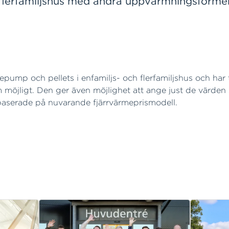
t flerfamiljshus med andra uppvärmningsformer
epump och pellets i enfamiljs- och flerfamiljshus och har 
m möjligt. Den ger även möjlighet att ange just de värden
är baserade på nuvarande fjärrvärmeprismodell.