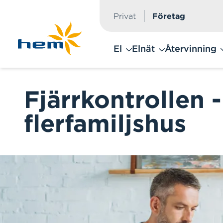
Privat
Företag
Hoppa till huvudinnehåll
El
Elnät
Återvinning
Fjärrkontrollen -
flerfamiljshus