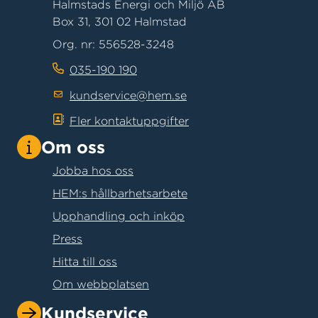
Halmstads Energi och Miljö AB
Box 31, 301 02 Halmstad
Org. nr: 556528-3248
035-190 190
kundservice@hem.se
Fler kontaktuppgifter
Om oss
Jobba hos oss
HEM:s hållbarhetsarbete
Upphandling och inköp
Press
Hitta till oss
Om webbplatsen
Kundservice