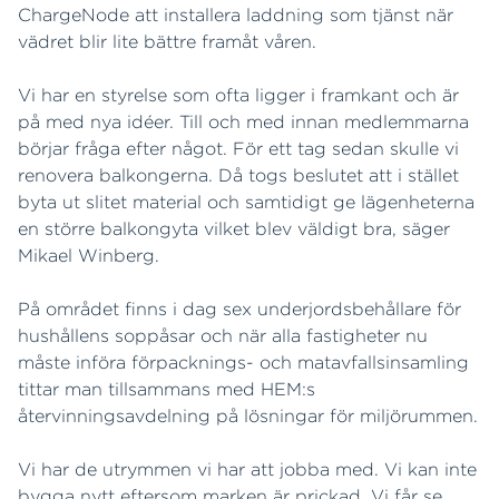
ChargeNode att installera laddning som tjänst när
vädret blir lite bättre framåt våren.
Vi har en styrelse som ofta ligger i framkant och är
på med nya idéer. Till och med innan medlemmarna
börjar fråga efter något. För ett tag sedan skulle vi
renovera balkongerna. Då togs beslutet att i stället
byta ut slitet material och samtidigt ge lägenheterna
en större balkongyta vilket blev väldigt bra, säger
Mikael Winberg.
På området finns i dag sex underjordsbehållare för
hushållens soppåsar och när alla fastigheter nu
måste införa förpacknings- och matavfallsinsamling
tittar man tillsammans med HEM:s
återvinningsavdelning på lösningar för miljörummen.
Vi har de utrymmen vi har att jobba med. Vi kan inte
bygga nytt eftersom marken är prickad. Vi får se