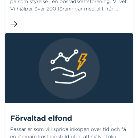
på som styrelse i en bostadsrättsförening. Vi vet.
Vi hjälper över 200 föreningar med allt från
drift- och underhåll av fjärrvärmeanläggning,
kloka elavtal och solceller på taket till
avfallsutmaningar.
Förvaltad elfond
Passar er som vill sprida inköpen över tid och få
en jämnare kostnadsbild utan att själva följa