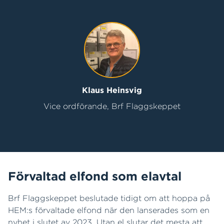
Klaus Heinsvig
Vice ordförande, Brf Flaggskeppet
Förvaltad elfond som elavtal
Brf Flaggskeppet beslutade tidigt om att hoppa på
HEM:s förvaltade elfond när den lanserades som en
nyhet i slutet av 2023. Utan el slutar det mesta att