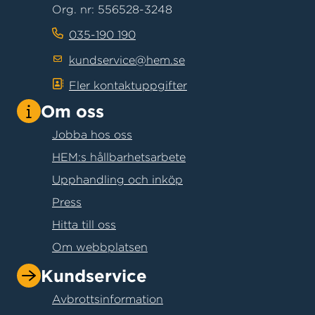
Org. nr: 556528-3248
035-190 190
kundservice@hem.se
Fler kontaktuppgifter
Om oss
Jobba hos oss
HEM:s hållbarhetsarbete
Upphandling och inköp
Press
Hitta till oss
Om webbplatsen
Kundservice
Avbrottsinformation