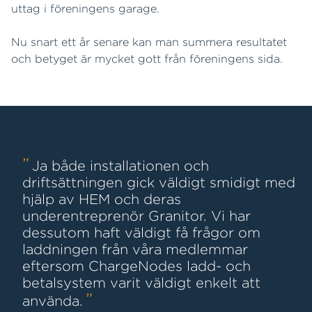
uttag i föreningens garage.
Nu snart ett år senare kan man summera resultatet
och betyget är mycket gott från föreningens sida.
Ja både installationen och
driftsättningen gick väldigt smidigt med
hjälp av HEM och deras
underentreprenör Granitor. Vi har
dessutom haft väldigt få frågor om
laddningen från våra medlemmar
eftersom ChargeNodes ladd- och
betalsystem varit väldigt enkelt att
använda.