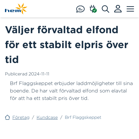
Hoppa till huvudinnehåll
Väljer förvaltad elfond
för ett stabilt elpris över
tid
Publicerad
2024-11-11
Brf Flaggskeppet erbjuder laddmöjligheter till sina
boende. De har valt förvaltad elfond som elavtal
för att ha ett stabilt pris över tid.
Företag
/
Kundcase
/
Brf Flaggskeppet