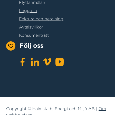
Flyttanmälan
Logga in
Faktura och betalning
Avtalsvillkor
Konsumenträtt
Följ oss
Copyright © Halmstads Energi och Miljö AB |
Om
webbplatsen