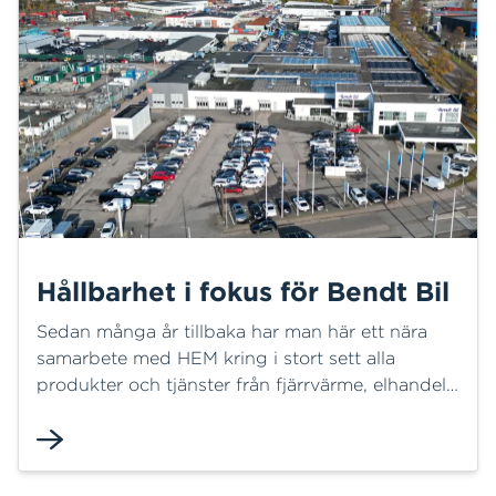
berömda pulvret.
Hållbarhet i fokus för Bendt Bil
Sedan många år tillbaka har man här ett nära
samarbete med HEM kring i stort sett alla
produkter och tjänster från fjärrvärme, elhandel
och nät, totalenergiavtal, laddstationer och nu
senast 1000 paneler solceller på fastighetens
tak.