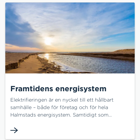
Framtidens energisystem
Elektrifieringen är en nyckel till ett hållbart
samhälle – både för företag och för hela
Halmstads energisystem. Samtidigt som
efterfrågan på el ökar behöver vi använda elen
där den gör mest nytta och balansera systemet
med smarta lösningar som fjärrvärme och