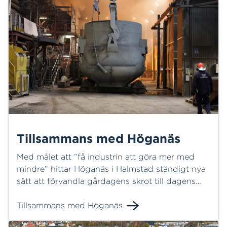
Tillsammans med Höganäs
Med målet att ”få industrin att göra mer med
mindre” hittar Höganäs i Halmstad ständigt nya
sätt att förvandla gårdagens skrot till dagens
metallpulver för morgondagens teknik och
produkter. Med eld, värme, vatten och luft
Tillsammans med Höganäs
framställer man i Halmstadanläggningen det