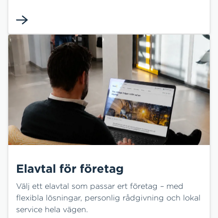
förstår både människor och fastigheter. Med
energitjänster från HEM får ni en trygg och
lönsam fastighetsdrift – genom paketerade
energitjänster, personlig rådgivning och lokal
expertis.
Elavtal för företag
Välj ett elavtal som passar ert företag – med
flexibla lösningar, personlig rådgivning och lokal
service hela vägen.