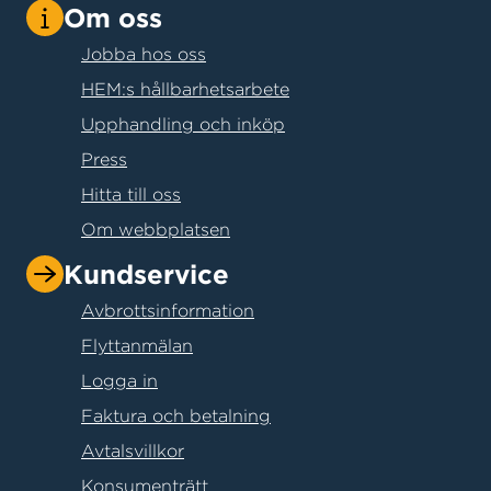
Om oss
Jobba hos oss
HEM:s hållbarhetsarbete
Upphandling och inköp
Press
Hitta till oss
Om webbplatsen
Kundservice
Avbrottsinformation
Flyttanmälan
Logga in
Faktura och betalning
Avtalsvillkor
Konsumenträtt