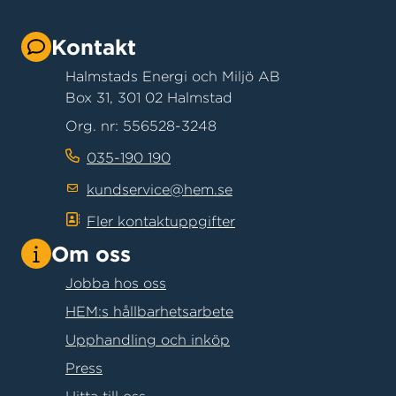
Kontakt
Halmstads Energi och Miljö AB
Box 31, 301 02 Halmstad
Org. nr: 556528-3248
035-190 190
kundservice@hem.se
Fler kontaktuppgifter
Om oss
Jobba hos oss
HEM:s hållbarhetsarbete
Upphandling och inköp
Press
Hitta till oss