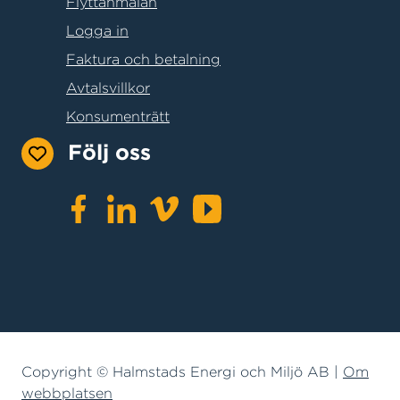
Flyttanmälan
Logga in
Faktura och betalning
Avtalsvillkor
Konsumenträtt
Följ oss
Copyright © Halmstads Energi och Miljö AB |
Om
webbplatsen