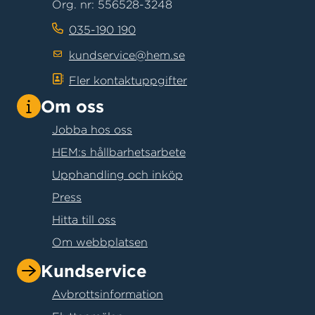
Org. nr: 556528-3248
035-190 190
kundservice@hem.se
Fler kontaktuppgifter
Om oss
Jobba hos oss
HEM:s hållbarhetsarbete
Upphandling och inköp
Press
Hitta till oss
Om webbplatsen
Kundservice
Avbrottsinformation