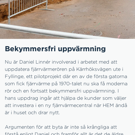
Bekymmersfri uppvärmning
Nu är Daniel Linnér involverad i arbetet med att
uppdatera fjärrvärmerören på Kärrhöksvägen ute i
Fyllinge, ett pilotprojekt där en av de första gatorna
som fick fjärrvärme på 1970-talet nu ska få moderna
rör och en fortsatt bekymmersfri uppvärmning. I
hans uppdrag ingår att hjälpa de kunder som väljer
att investera i en ny fjärrvärmecentral när HEM ändå
är i huset och drar nytt.
Argumenten för att byta är inte så krångliga att
förstå enligt Daniel och framför allt är det de äldre