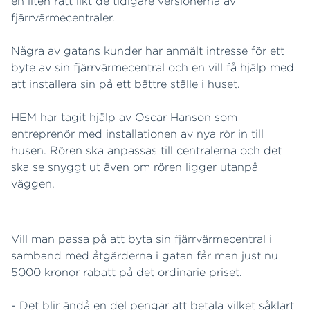
en liten ratt likt de tidigare versionerna av
fjärrvärmecentraler.
Några av gatans kunder har anmält intresse för ett
byte av sin fjärrvärmecentral och en vill få hjälp med
att installera sin på ett bättre ställe i huset.
HEM har tagit hjälp av Oscar Hanson som
entreprenör med installationen av nya rör in till
husen. Rören ska anpassas till centralerna och det
ska se snyggt ut även om rören ligger utanpå
väggen.
Vill man passa på att byta sin fjärrvärmecentral i
samband med åtgärderna i gatan får man just nu
5000 kronor rabatt på det ordinarie priset.
- Det blir ändå en del pengar att betala vilket såklart