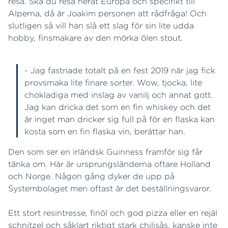
resa. Ska du resa neråt Europa och specifikt till
Alperna, då är Joakim personen att rådfråga! Och
slutligen så vill han slå ett slag för sin lite udda
hobby, finsmakare av den mörka ölen stout.
- Jag fastnade totalt på en fest 2019 när jag fick
provsmaka lite finare sorter. Wow, tjocka, lite
chokladiga med inslag av vanilj och annat gott.
Jag kan dricka det som en fin whiskey och det
är inget man dricker sig full på för en flaska kan
kosta som en fin flaska vin, berättar han.
Den som ser en irländsk Guinness framför sig får
tänka om. Här är ursprungsländerna oftare Holland
och Norge. Någon gång dyker de upp på
Systembolaget men oftast är det beställningsvaror.
Ett stort resintresse, finöl och god pizza eller en rejäl
schnitzel och såklart riktigt stark chilisås, kanske inte