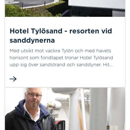
Hotel Tylösand - resorten vid
sanddynerna
Med utsikt mot vackra Tylön och med havets
horisont som fondtapet tronar Hotel Tylösand
upp sig över sandstrand och sanddyner. Hit
kommer gäster året om för att koppla av på spa,
äta gott och sova ut inför arbete eller äventyr
eller bara njuta av miljö och natur. Men en
verksamhet som årligen välkomnar tusentals
gäster kräver hållbarhet och insikt i både sin
historia och framtid. Något som ledning och
personal anammat.