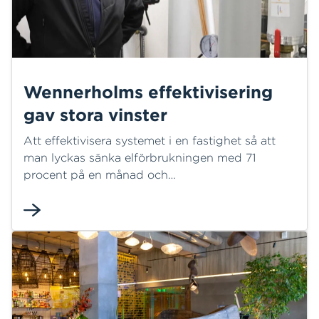
Wennerholms effektivisering
gav stora vinster
Att effektivisera systemet i en fastighet så att
man lyckas sänka elförbrukningen med 71
procent på en månad och
fjärrvärmeförbrukningen med 25 procent låter
nästan som när storfiskaren talar om hur stora
fiskar han fått.