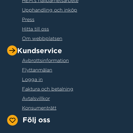
HEM:s hållbarhetsarbete
Upphandling och inköp
Press
Hitta till oss
Om webbplatsen
Kundservice
Avbrottsinformation
Flyttanmälan
Logga in
Faktura och betalning
Avtalsvillkor
Konsumenträtt
Följ oss