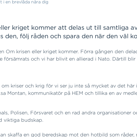
t i en brevlåda nära dig
r kriget kommer att delas ut till samtliga av 
äs den, följ råden och spara den när den väl 
en Om krisen eller kriget kommer. Förra gången den delade
 försämrats och vi har blivit en allierad i Nato. Därtill 
m kriser och krig för vi ser ju inte så mycket av det här i 
ger Åsa Montan, kommunikatör på HEM och tillika en av me
ls, Polisen, Försvaret och en rad andra organisationer 
d viktiga budskap.
 kan skaffa en god beredskap mot den hotbild som råder,