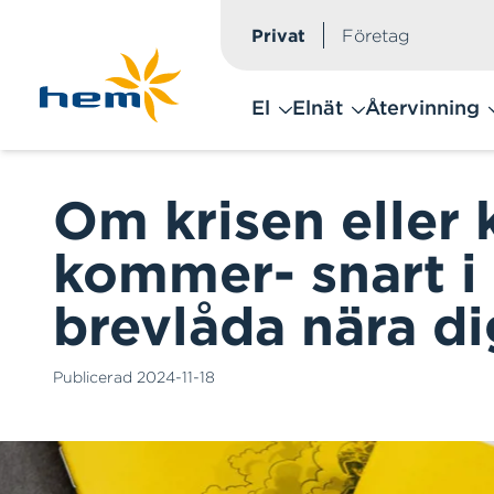
Privat
Företag
Hoppa till huvudinnehåll
El
Elnät
Återvinning
Om krisen eller 
kommer- snart i
brevlåda nära di
Publicerad
2024-11-18