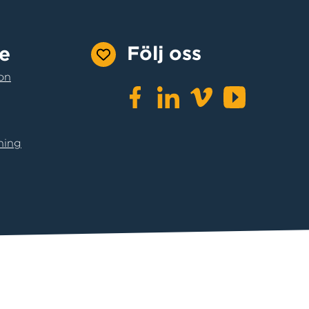
Följ oss
e
on
ning