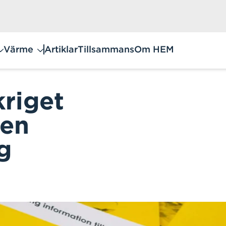
Värme
Artiklar
Tillsammans
Om HEM
kriget
 en
g