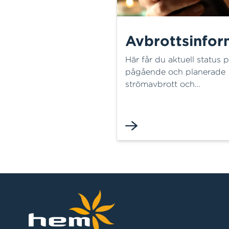
Avbrottsinfor
Här får du aktuell status 
pågående och planerade
strömavbrott och
fjärrvärmeavbrott i Halmst
och fjärrvärmenät. Vår
avbrottskarta uppdateras
löpande med drabbade 
och beräknad åtgärdstid.