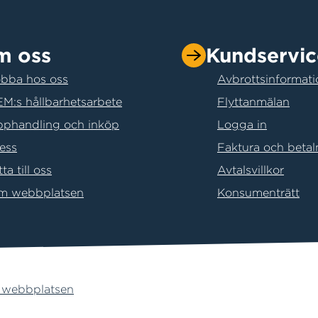
m oss
Kundservic
bba hos oss
Avbrottsinformati
M:s hållbarhetsarbete
Flyttanmälan
phandling och inköp
Logga in
ess
Faktura och betal
tta till oss
Avtalsvillkor
m webbplatsen
Konsumenträtt
webbplatsen