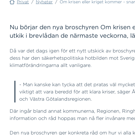
Privat
/
Nyheter
/
Om krisen eller kriget kommer - snar
Nu börjar den nya broschyren Om krisen elle
utkik i brevlådan de närmaste veckorna, l
Då var det dags igen för ett nytt utskick av broschyr
dess har den säkerhetspolitiska hotbilden mot Sverige
klimatförändringarna allt vanligare.
- Man kanske kan tycka att det pratas väl mycket o
viktigt att vara beredd för att klara kriser, sä
och Västra Götalandsregionen.
Där ingår bland annat kommunerna, Regionen, Ringha
information och råd hoppas man nå fler invånare me
Den nya broschyren ger konkreta råd om hur vi alla