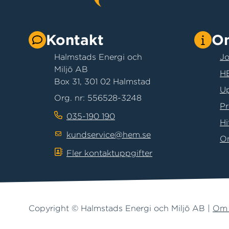
Kontakt
O
Halmstads Energi och
Jo
Miljö AB
HE
Box 31, 301 02 Halmstad
Up
Org. nr: 556528-3248
Pr
035-190 190
Hi
kundservice@hem.se
O
Fler kontaktuppgifter
Copyright © Halmstads Energi och Miljö AB |
Om 