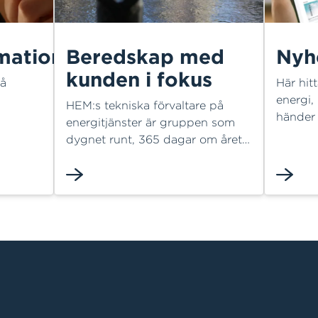
mation
Beredskap med
Nyh
kunden i fokus
på
Här hit
energi,
HEM:s tekniska förvaltare på
händer
energitjänster är gruppen som
ads el-
och vår
dygnet runt, 365 dagar om året,
rycker ut när kundernas
anläggningar krånglar. Som en
områden
förlängd arm till
affärsingenjörerna ser de till att
systemen fungerar och att
snabbt vara ute om något ska
justeras, lagas eller bytas. Här
jobbar bland annat teamchef
Carin Zachrisson och Slobodan
Markovic.