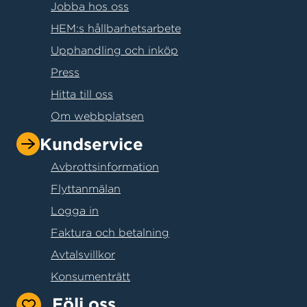
Jobba hos oss
HEM:s hållbarhetsarbete
Upphandling och inköp
Press
Hitta till oss
Om webbplatsen
Kundservice
Avbrottsinformation
Flyttanmälan
Logga in
Faktura och betalning
Avtalsvillkor
Konsumenträtt
Följ oss