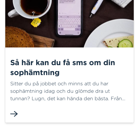
Så här kan du få sms om din
sophämtning
Sitter du på jobbet och minns att du har
sophämtning idag och du glömde dra ut
tunnan? Lugn, det kan hända den bästa. Från
och med i sommar kan du minska risken och få
hjälp att minnas dina sophämtningsdagar. Nu
erbjuder vi på HEM nämligen sms-aviseringar
dagen före rakt in i din mobil.