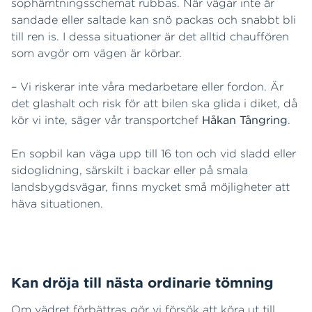
sophämtningsschemat rubbas. När vägar inte är
sandade eller saltade kan snö packas och snabbt bli
till ren is. I dessa situationer är det alltid chauffören
som avgör om vägen är körbar.
– Vi riskerar inte våra medarbetare eller fordon. Är
det glashalt och risk för att bilen ska glida i diket, då
kör vi inte, säger vår transportchef
Håkan Tångring
.
En sopbil kan väga upp till 16 ton och vid sladd eller
sidoglidning, särskilt i backar eller på smala
landsbygdsvägar, finns mycket små möjligheter att
häva situationen.
Kan dröja till nästa ordinarie tömning
Om vädret förbättras gör vi försök att köra ut till