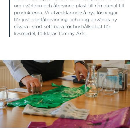
om i världen och återvinna plast till råmaterial till
produkterna. Vi utvecklar också nya lösningar
för just plaståtervinning och idag används ny
råvara i stort sett bara för hushållsplast för
livsmedel, förklarar Tommy Arfs.