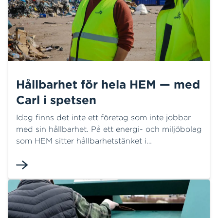
Hållbarhet för hela HEM — med
Carl i spetsen
Idag finns det inte ett företag som inte jobbar
med sin hållbarhet. På ett energi- och miljöbolag
som HEM sitter hållbarhetstänket i
verksamheternas dna, men allt kan alltid bli
bättre. Nu blir det Carl Lagerblads uppdrag,
som ny hållbarhetsansvarig, att se till att HEM
inte bara sköter sig utan går i täten för det
arbetet.