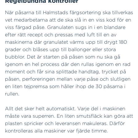
Regelbundna kontroller
När påsarna till Halmstads färgsortering ska tillverkas
vet medarbetarna att de ska slå in en viss kod för en
viss färgad påse. Granulaten sugs in i en blandare
efter rätt recept och pressas med luft till en av
maskinerna där granulatet värms upp till drygt 180
grader och blåses upp till ballonger eller stora
bubblor. Det är starten på påsen som nu ska gå
igenom en hel process där den rullas igenom en rad
moment och får sina splittade handtag, trycket på
påsen, perforeringen mellan varje påse och slutligen
en liten tejpremsa som håller ihop de 30 påsarna i
rullen.
Allt det sker helt automatiskt. Varje del i maskinen
måste vara superren. En liten smutsfläck kan göra att
plasten spricker och leveransen makuleras. Därför
kontrolleras alla maskiner var fjärde timme.