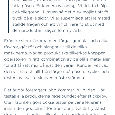
hela påsen för kameraavläsning. Vi fick ta hjälp
av kollegorna i Litauen så det blev möjligt att få
tryck på alla sidor. Vi är superglada att Halmstad
ställde frågan och att vi fick vara först ut med
den produkten, säger Tommy Arfs.
Från de stora lådorna med färgat granulat och olika
råvaror, går rör och slangar ut till de olika
maskinerna. När en produkt ska tillverkas knappar
operatören in rätt kombination av de olika materialen
för att få rätt mix på just den varan. Kunden vet vad
den vill ha och allt från färgen på påsen, trycket och
resten av kvalitetskraven måste stämma.
Det är där företagets labb kommer in i bilden. Här
testas alla produkterna regelbundet efter stickprov.
Ute i fabriken görs också tester på varje leverans
innan den godkänns för transport. Det är trycktest,
dragtest, spänntest tills plasten spricker, kontroll av