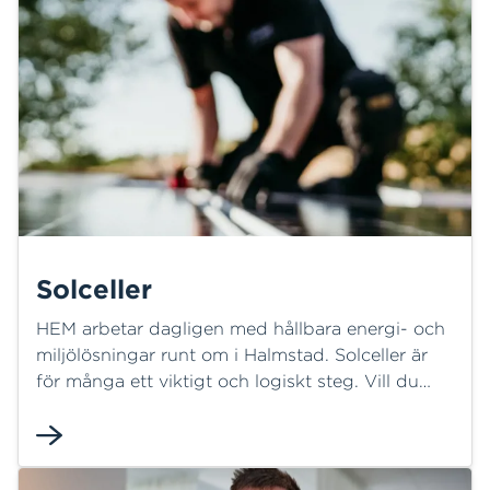
energitjänster, personlig rådgivning och lokal
expertis.
Solceller
HEM arbetar dagligen med hållbara energi- och
miljölösningar runt om i Halmstad. Solceller är
för många ett viktigt och logiskt steg. Vill du
veta mer? Låt HEM vara din guide genom hela
processen, från idé till färdig lösning.