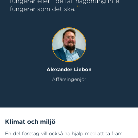
fungerar eller i de fall någonting inte
fungerar som det ska.
Alexander Liebon
Affärsingenjör
Klimat och miljö
En del företag vill också ha hjälp med att ta fram