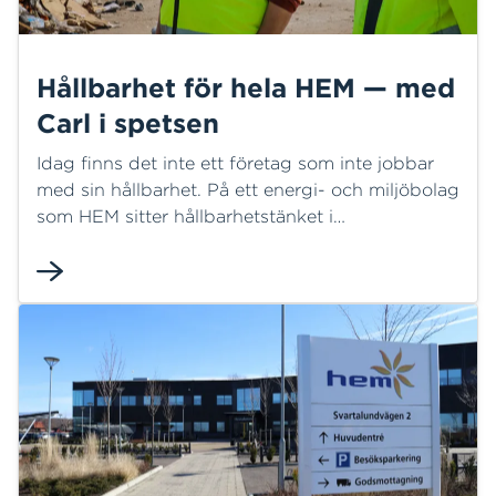
Hållbarhet för hela HEM — med
Carl i spetsen
Idag finns det inte ett företag som inte jobbar
med sin hållbarhet. På ett energi- och miljöbolag
som HEM sitter hållbarhetstänket i
verksamheternas dna, men allt kan alltid bli
bättre. Nu blir det Carl Lagerblads uppdrag,
som ny hållbarhetsansvarig, att se till att HEM
inte bara sköter sig utan går i täten för det
arbetet.