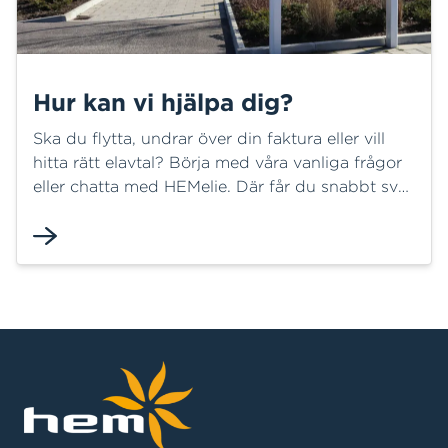
Hur kan vi hjälpa dig?
Ska du flytta, undrar över din faktura eller vill
hitta rätt elavtal? Börja med våra vanliga frågor
eller chatta med HEMelie. Där får du snabbt svar
på många frågor och kan ofta lösa ditt ärende
direkt. Behöver du mer hjälp finns vi här för dig.