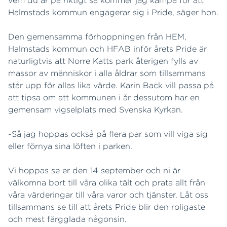
vem du är på riktigt så kommer jag kämpa för att
Halmstads kommun engagerar sig i Pride, säger hon.
Den gemensamma förhoppningen från HEM,
Halmstads kommun och HFAB inför årets Pride är
naturligtvis att Norre Katts park återigen fylls av
massor av människor i alla åldrar som tillsammans
står upp för allas lika värde. Karin Back vill passa på
att tipsa om att kommunen i år dessutom har en
gemensam vigselplats med Svenska Kyrkan.
-Så jag hoppas också på flera par som vill viga sig
eller förnya sina löften i parken.
Vi hoppas se er den 14 september och ni är
välkomna bort till våra olika tält och prata allt från
våra värderingar till våra varor och tjänster. Låt oss
tillsammans se till att årets Pride blir den roligaste
och mest färgglada någonsin.