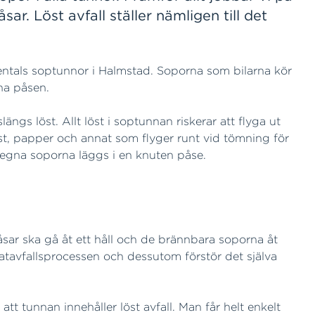
sar. Löst avfall ställer nämligen till det
ntals soptunnor i Halmstad. Soporna som bilarna kör
öna påsen.
ngs löst. Allt löst i soptunnan riskerar att flyga ut
t, papper och annat som flyger runt vid tömning för
de egna soporna läggs i en knuten påse.
åsar ska gå åt ett håll och de brännbara soporna åt
 matavfallsprocessen och dessutom förstör det själva
tt tunnan innehåller löst avfall. Man får helt enkelt