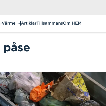
Värme
Artiklar
Tillsammans
Om HEM
i påse