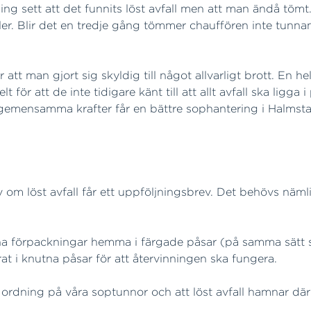
ng sett att det funnits löst avfall men att man ändå tömt.
er. Blir det en tredje gång tömmer chauffören inte tunnan
tt man gjort sig skyldig till något allvarligt brott. En he
r att de inte tidigare känt till att allt avfall ska ligga i
 gemensamma krafter får en bättre sophantering i Halmsta
 om löst avfall får ett uppföljningsbrev. Det behövs nämlige
sina förpackningar hemma i färgade påsar (på samma sätt
erat i knutna påsar för att återvinningen ska fungera.
år ordning på våra soptunnor och att löst avfall hamnar där