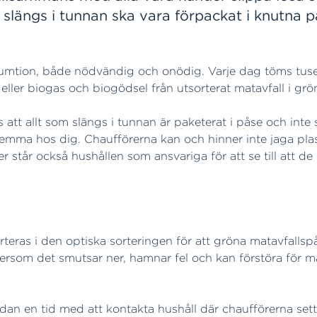
m slängs i tunnan ska vara förpackat i knutna på
sumtion, både nödvändig och onödig. Varje dag töms tuse
 eller biogas och biogödsel från utsorterat matavfall i gr
t allt som slängs i tunnan är paketerat i påse och inte slä
emma hos dig. Chaufförerna kan och hinner inte jaga plas
er står också hushållen som ansvariga för att se till att 
teras i den optiska sorteringen för att gröna matavfallsp
 eftersom det smutsar ner, hamnar fel och kan förstöra för
an en tid med att kontakta hushåll där chaufförerna sett a