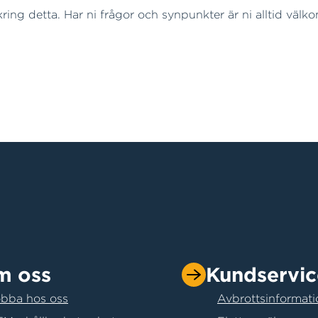
ing detta. Har ni frågor och synpunkter är ni alltid välk
m oss
Kundservic
bba hos oss
Avbrottsinformati