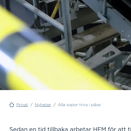
Privat
/
Nyheter
/
Alla sopor trivs i påse
Sedan en tid tillbaka arbetar HEM för att t