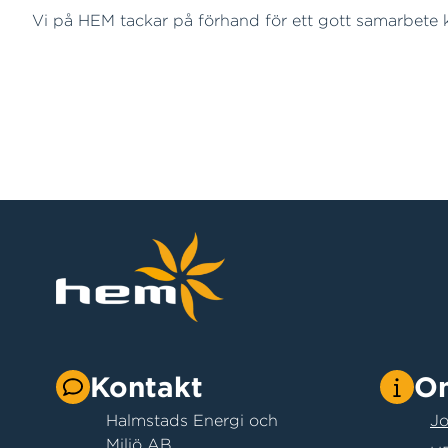
Vi på HEM tackar på förhand för ett gott samarbete kr
Kontakt
O
Halmstads Energi och
Jo
Miljö AB