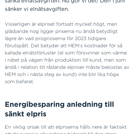
sänka elnätsavgiften. Nu gör vi det! Den 1 juni
sänker vi elnätsavgiften.
Visserligen är elpriset fortsatt mycket högt, men
glädjande nog ligger priserna nu ändå betydligt
lägre än vad prognoserna för 2023 tidigare
förutspått. Det betyder att HEM:s kostnader för så
kallade elnätsförluster (el som försvinner som värme
i nätet på vägen från produktion till kund, men som
ändå i relation till rådande elpriser måste bekostas av
HEM och i nästa steg av kund) inte blir lika höga
som befarat.
Energibesparing anledning till
sänkt elpris
En viktig orsak till att elpriserna hålls nere är faktiskt