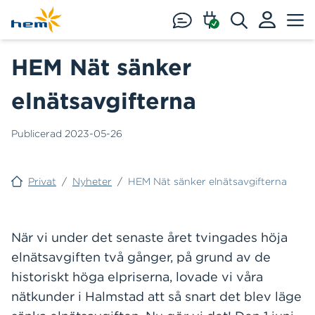
Hoppa till huvudinnehåll
HEM Nät sänker
elnätsavgifterna
Publicerad
2023-05-26
Privat
/
Nyheter
/
HEM Nät sänker elnätsavgifterna
När vi under det senaste året tvingades höja
elnätsavgiften två gånger, på grund av de
historiskt höga elpriserna, lovade vi våra
nätkunder i Halmstad att så snart det blev läge