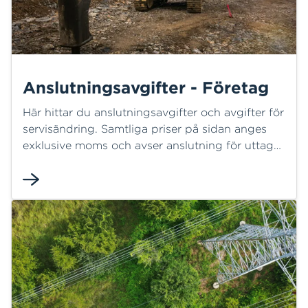
Anslutningsavgifter - Företag
Här hittar du anslutningsavgifter och avgifter för
servisändring. Samtliga priser på sidan anges
exklusive moms och avser anslutning för uttag
av el. Registreringsdatum för godkänd
föranmälan avgör vilken periods prislista som
tillämpas. Avgift enligt skriftlig offert gäller
under angiven giltighetstid.