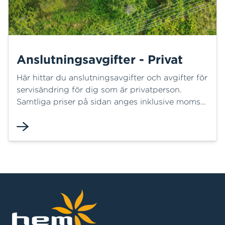
Anslutningsavgifter - Privat
Här hittar du anslutningsavgifter och avgifter för
servisändring för dig som är privatperson.
Samtliga priser på sidan anges inklusive moms
och avser anslutning för uttag av el.
Registreringsdatum för godkänd föranmälan
avgör vilken periods prislista som tillämpas.
Avgift enligt skriftlig offert gäller under angiven
giltighetstid.