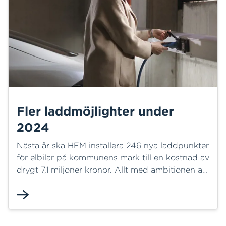
Fler laddmöjlighter under
2024
Nästa år ska HEM installera 246 nya laddpunkter
för elbilar på kommunens mark till en kostnad av
drygt 7,1 miljoner kronor. Allt med ambitionen att
före 2030 nå målet om 10 000 laddplatser för
elbilar runt om i Halmstad.