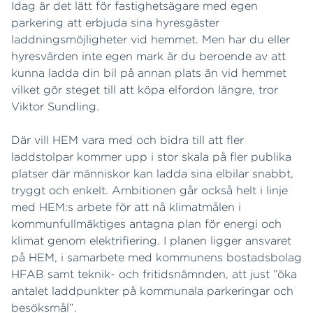
Idag är det lätt för fastighetsägare med egen
parkering att erbjuda sina hyresgäster
laddningsmöjligheter vid hemmet. Men har du eller
hyresvärden inte egen mark är du beroende av att
kunna ladda din bil på annan plats än vid hemmet
vilket gör steget till att köpa elfordon längre, tror
Viktor Sundling.
Där vill HEM vara med och bidra till att fler
laddstolpar kommer upp i stor skala på fler publika
platser där människor kan ladda sina elbilar snabbt,
tryggt och enkelt. Ambitionen går också helt i linje
med HEM:s arbete för att nå klimatmålen i
kommunfullmäktiges antagna plan för energi och
klimat genom elektrifiering. I planen ligger ansvaret
på HEM, i samarbete med kommunens bostadsbolag
HFAB samt teknik- och fritidsnämnden, att just ”öka
antalet laddpunkter på kommunala parkeringar och
besöksmål”.